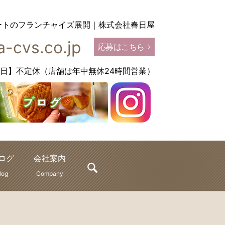
ートのフランチャイズ展開｜株式会社春日屋
-cvs.co.jp
応募はこちら
【定休日】不定休（店舗は年中無休24時間営業）
ログ
会社案内
search
log
Company