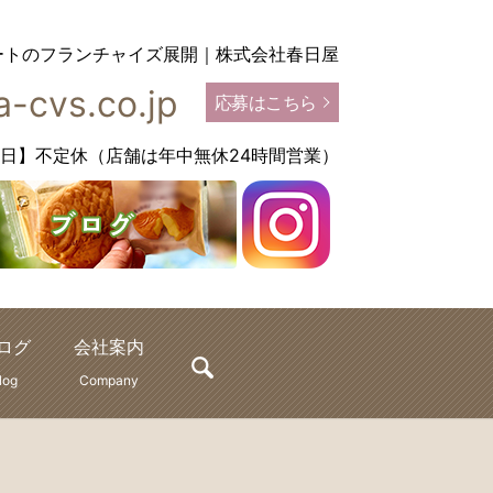
ートのフランチャイズ展開｜株式会社春日屋
-cvs.co.jp
応募はこちら
【定休日】不定休（店舗は年中無休24時間営業）
ログ
会社案内
search
log
Company