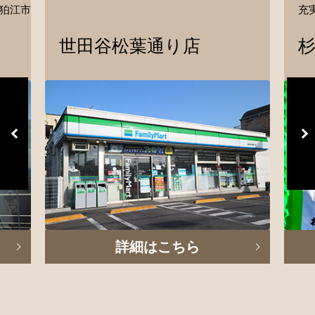
狛江市
充
世田谷松葉通り店
詳細はこちら