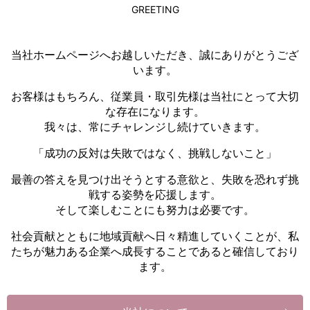
GREETING
YouTube投稿しました！
2024/11/28
当社ホームページへお越しいただき、誠にありがとうござ
YouTube投稿しました！
います。
2024/11/26
お客様はもちろん、従業員・取引先様は当社にとって大切
な存在になります。
YouTube投稿しました！
我々は、常にチャレンジし続けていきます。
2024/11/21
「成功の反対は失敗ではなく、挑戦しないこと」
YouTubeを投稿しました！
最善の答えを見つけ出そうとする意欲と、失敗を恐れず挑
戦する姿勢を応援します。
そして楽しむことにも努力は必要です。
社会貢献とともに地域貢献へ日々精進していくことが、私
たちが魅力ある企業へ成長することであると確信しており
ます。