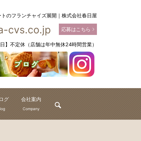
ートのフランチャイズ展開｜株式会社春日屋
-cvs.co.jp
応募はこちら
【定休日】不定休（店舗は年中無休24時間営業）
ログ
会社案内
search
log
Company