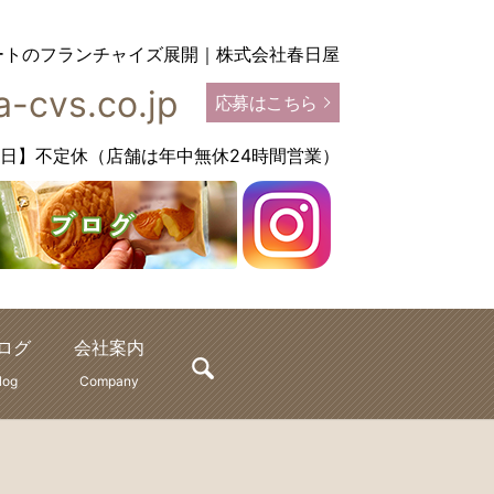
ートのフランチャイズ展開｜株式会社春日屋
-cvs.co.jp
応募はこちら
【定休日】不定休（店舗は年中無休24時間営業）
ログ
会社案内
search
log
Company