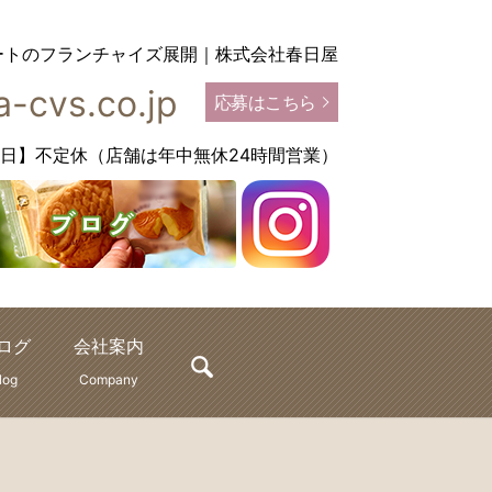
ートのフランチャイズ展開｜株式会社春日屋
-cvs.co.jp
応募はこちら
【定休日】不定休（店舗は年中無休24時間営業）
ログ
会社案内
search
log
Company