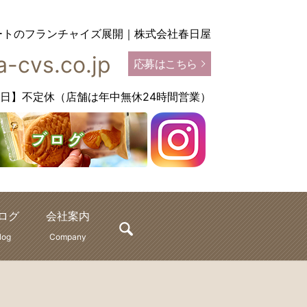
ートのフランチャイズ展開｜株式会社春日屋
-cvs.co.jp
応募はこちら
【定休日】不定休（店舗は年中無休24時間営業）
ログ
会社案内
search
log
Company