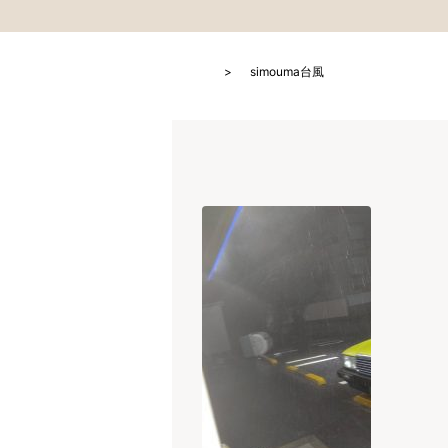
HOME
simouma台風