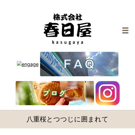
メ
八重桜とつつじに囲まれて