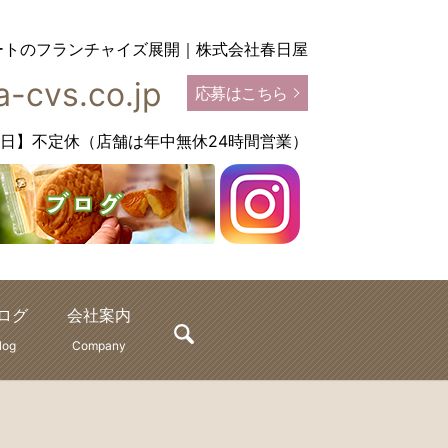
ートのフランチャイズ展開｜株式会社春日屋
-cvs.co.jp
応募はこちら
【定休日】不定休（店舗は年中無休24時間営業）
ログ
会社案内
search
log
Company