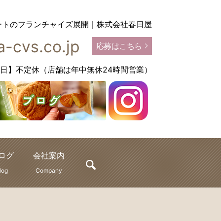
ートのフランチャイズ展開｜株式会社春日屋
-cvs.co.jp
応募はこちら
【定休日】不定休（店舗は年中無休24時間営業）
ログ
会社案内
search
log
Company