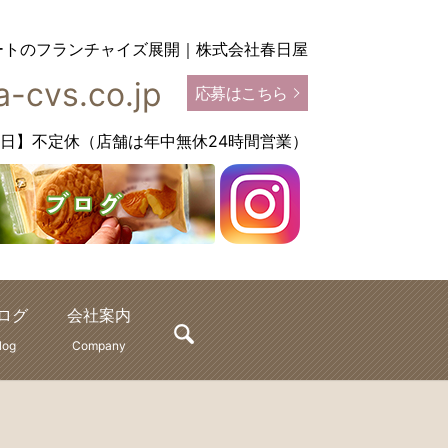
ートのフランチャイズ展開｜株式会社春日屋
-cvs.co.jp
応募はこちら
【定休日】不定休（店舗は年中無休24時間営業）
ログ
会社案内
search
log
Company