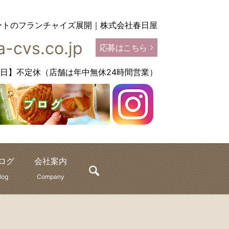
ートのフランチャイズ展開｜株式会社春日屋
-cvs.co.jp
応募はこちら
【定休日】不定休（店舗は年中無休24時間営業）
ログ
会社案内
search
log
Company