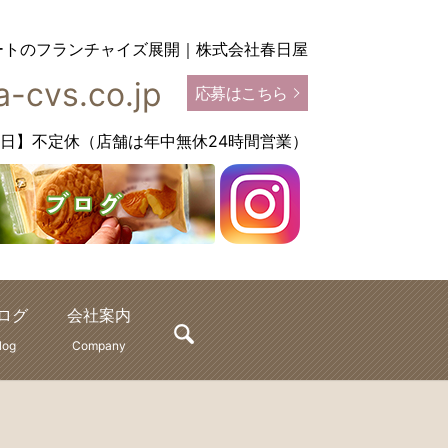
ートのフランチャイズ展開｜株式会社春日屋
-cvs.co.jp
応募はこちら
【定休日】不定休（店舗は年中無休24時間営業）
ログ
会社案内
search
log
Company