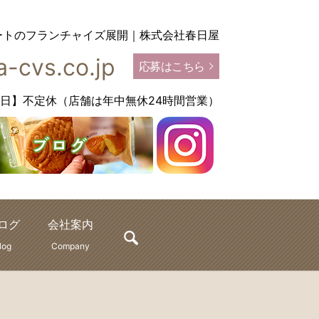
ートのフランチャイズ展開｜株式会社春日屋
-cvs.co.jp
応募はこちら
【定休日】不定休（店舗は年中無休24時間営業）
ログ
会社案内
search
log
Company