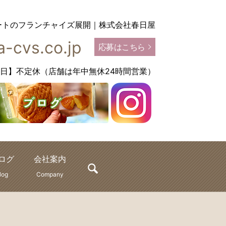
ートのフランチャイズ展開｜株式会社春日屋
-cvs.co.jp
応募はこちら
【定休日】不定休（店舗は年中無休24時間営業）
ログ
会社案内
search
log
Company