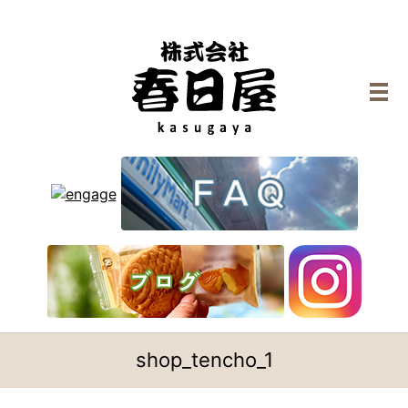
メ
shop_tencho_1